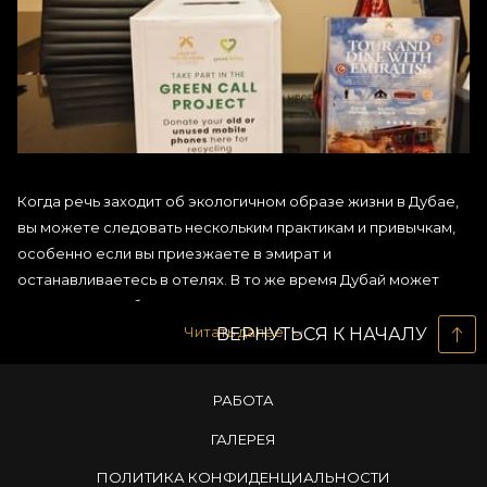
Когда речь заходит об экологичном образе жизни в Дубае,
вы можете следовать нескольким практикам и привычкам,
особенно если вы приезжаете в эмират и
останавливаетесь в отелях. В то же время Дубай может
похвастаться обилием зеленых зон, которые стоит
посетить. Более того, выбрав для проживания отель Two
Читать далее
ВЕРНУТЬСЯ К НАЧАЛУ
Seasons Hotel Dubai, вы получите замечательный опыт с
точки зрения экологичного образа жизни. Давайте узнаем
РАБОТА
обо всем этом подробнее ниже.
ГАЛЕРЕЯ
ЛУЧШИЕ СОВЕТЫ ПО
ПОЛИТИКА КОНФИДЕНЦИАЛЬНОСТИ
ЭКОЛОГИЧНОМУ ОБРАЗУ ЖИЗНИ,