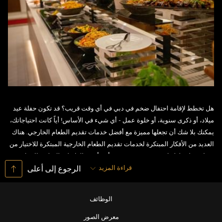
هل تخطط لإقامة احتفال ضخم في دبي في أي وقت قريب؟ قد تكون حفلة عيد
ميلاد، أو ذكرى سنوية، أو خلوة عمل - أي شيء في الأساس! أياً كانت احتياجاتك،
يمكنك بلا شك أن تجعلها مميزة مع أفضل خدمات تقديم الطعام الخارجي. هناك
العديد من الأفكار المبتكرة لخدمات تقديم الطعام الخارجية المبتكرة للاختيار من
بينها عند اختيارك لفندق تو سيزونز دبي، أحد أشهر العلامات التجارية للضيافة في
قراءة المزيد
الإمارة، والرائد في تقديم خدمات تقديم الطعام للحفلات في دبي. وفي الوقت
الرجوع إلى أعلى
نفسه، يقدم الفندق خيارات لاستضافة فعاليات صديقة للبيئة، بما يتماشى مع
نظرتك المستدامة. دعنا نتعرف أكثر على هذه الجوانب الرائعة أدناه.
الوظائف
خدمات تقديم الطعام الخارجية ذات المستوى
معرض الصور