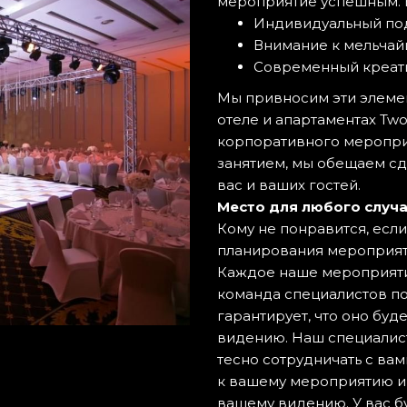
мероприятие успешным. 
Индивидуальный по
Внимание к мельча
Современный креати
Мы привносим эти элеме
отеле и апартаментах Two
корпоративного меропри
занятием, мы обещаем с
вас и ваших гостей.
Место для любого случ
Кому не понравится, если
планирования мероприяти
Каждое наше мероприятие
команда специалистов п
гарантирует, что оно буд
видению. Наш специалис
тесно сотрудничать с ва
к вашему мероприятию и 
вашему видению. У вас б