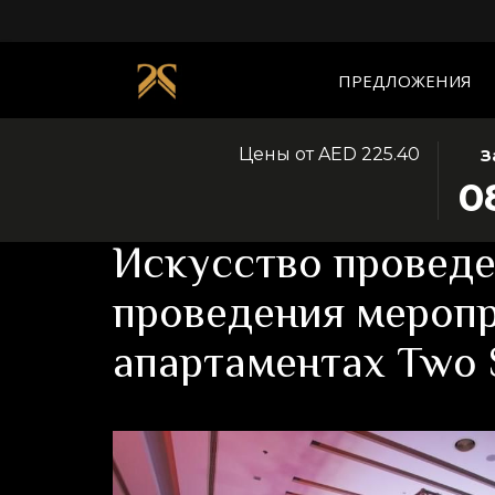
ПРЕДЛОЖЕНИЯ
Цены от
AED 225.40
ЭТА
ВЫБ
З
Главная страница
Новости
КНО
ДАТ
0
Искусство проведения мероприятий: Помещения 
ОТК
ЗАЕ
КАЛ
8
Искусство провед
ДЛЯ
АВГ
ВЫБ
2026
проведения меропр
ДАТ
РЕГ
апартаментах Two 