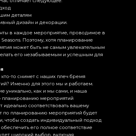
Нас отличает следующее:
дход
йшим деталям
вный дизайн и декорации.
нты в каждое мероприятие, проводимое в
 Seasons. Поэтому, хотя планирование
ятия может быть не самым увлекательным
делать его незабываемым и успешным для
ая
 кто-то снимет с наших плеч бремя
й? Именно для этого мы и работаем.
 уникально, как и мы сами, и наша
о планированию мероприятий
ет идеально соответствовать вашему
т по планированию мероприятий будет
ми, чтобы создать индивидуальный подход
обеспечить его полное соответствие
удет широкий выбор, включая