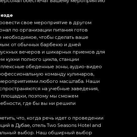
персонал обеспечат вашему мероприятию
ыезде
ровести свое мероприятие в другом
онал по организации питания готов
се необходимое, чтобы сделать ваше
ым: от обычных барбекю и дней
пускных вечеров и шикарных приемов для
м кухни полного цикла, станции
мплексные обеденные зоны, аудио-видео
рофессиональную команду кулинаров,
 мероприятиями любого масштаба. Наши
спространяются на учебные заведения,
е площадки, поэтому мы сможем
ебности, где бы вы ни решили
етить, что, когда речь идет о проведении
й в Дубае, отель Two Seasons Hotel and
деальный выбор. Наш обширный выбор