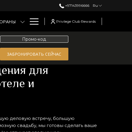
+97143996666
Ru
Hamburger
ТОРАНЫ
Privilege Club Rewards
Menu
Промо-
код
ентах Two Seasons
ЗАБРОНИРОВАТЬ СЕЙЧАС
щения для
теле и
шую деловую встречу, большую
озную свадьбу, мы готовы сделать ваше