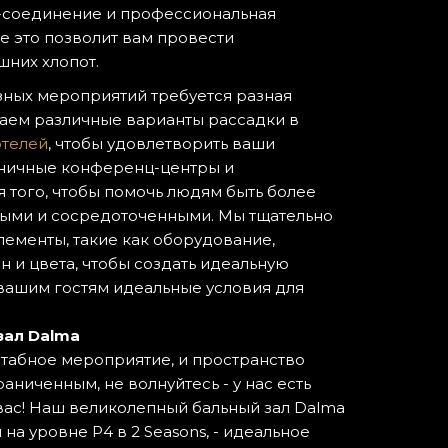
-соединение и профессиональная
се это позволит вам провести
шних хлопот.
зных мероприятий требуется разная
аем различные варианты рассадки в
отелей
, чтобы удовлетворить ваши
иничные конференц-центры и
 того, чтобы помочь людям быть более
ыми и сосредоточенными. Мы тщательно
ементы, такие как оборудование,
н и цвета, чтобы создать идеальную
вашим гостям идеальные условия для
зал Dalma
табное мероприятие, и пространство
раниченным, не волнуйтесь - у нас есть
ас! Наш великолепный бальный зал Dalma
на уровне P4 в 2 Seasons, - идеальное