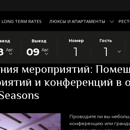
LONG TERM RATES
ЛЮКСЫ И АПАРТАМЕНТЫ
РЕС
РАННАЯ
ЭТА
ВЫБРАННАЯ
Номер
Гость
аезд
Выезд
1
1
ПКА
А
КНОПКА
ДАТА
8
09
Авг.
Авг.
для проведения мероприятий и конференций в отеле и апартам
РЫВАЕТ
ЗДА
ОТКРЫВАЕТ
ВЫЕЗДА
ЕНДАРЬ
КАЛЕНДАРЬ
9
ения мероприятий: Поме
УСТ
ДЛЯ
АВГУСТ
ОРА
.
ВЫБОРА
2026.
иятий и конференций в о
Ы
ДАТЫ
ИСТРАЦИИ.
ВЫЕЗДА.
Seasons
Проводите ли вы неболь
конференцию или гранди