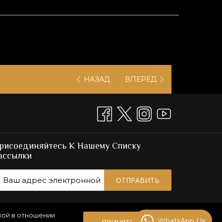
НАЗАД
ВПЕРЕД
рисоединяйтесь К Нашему Списку
ассылки
ОТПРАВИТЬ
кой в отношении
WhatsApp Us