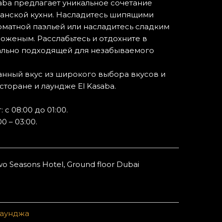
saba предлагает уникальное сочетание
канской кухни. Насладитесь шипящими
матной паэльей или насладитесь сладким
женым. Расслабьтесь и отдохните в
ально подходящей для незабываемого
анный вкус из широкого выбора вкусов и
сторане и лаундже El Kasaba.
 с 08:00 до 01:00.
0 – 03:00.
o Seasons Hotel, Ground floor Dubai
лаунджа