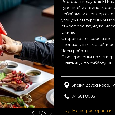
Ресторан и лаундж El Ka
турецкой и латиноамери
кебабами Искендер с аро
угощением турецким моро
атмосфере лаунджа, иде
ужина.
Откройте для себя изыск
специальных смесей в ре
Часы работы
С воскресенья по четверг:
С пятницы по субботу: 08:0
Sheikh Zayed Road, Tw
04 381 8003
Вперед
Меню ресторана и 
Кнопки
Нажатие
1
/
5
Назад