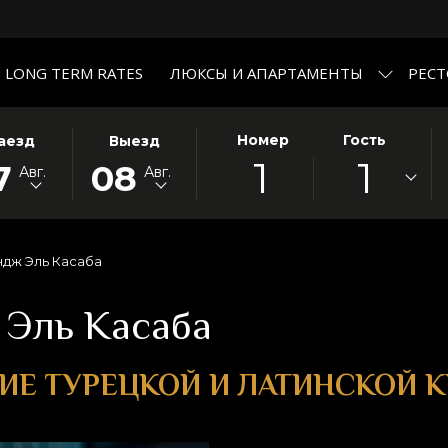
LONG TERM RATES
ЛЮКСЫ И АПАРТАМЕНТЫ
РЕС
РАННАЯ
ЭТА
ВЫБРАННАЯ
Номер
Гость
аезд
Выезд
1
1
ПКА
А
КНОПКА
ДАТА
7
08
Авг.
Авг.
РЫВАЕТ
ЗДА
ОТКРЫВАЕТ
ВЫЕЗДА
ЕНДАРЬ
КАЛЕНДАРЬ
8
УСТ
ДЛЯ
АВГУСТ
ОРА
.
ВЫБОРА
2026.
ндж Эль Касаба
Ы
ДАТЫ
ИСТРАЦИИ.
ВЫЕЗДА.
 Эль Касаба
Е ТУРЕЦКОЙ И ЛАТИНСКОЙ 