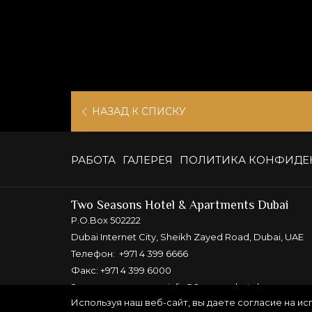
ОТКРЫВАЕТСЯ
НАЗАД К СПИСКУ
В
НОВОЙ
РАБОТА
ГАЛЕРЕЯ
ПОЛИТИКА КОНФИДЕ
ВКЛАДКЕ
Two Seasons Hotel & Apartments Dubai
P.O.Box 502222
Dubai Internet City, Sheikh Zayed Road, Dubai, UAE
Телефон:
+971 4 399 6666
Факс: +971 4 399 6000
Электронная почта:
info@2seasonshotels.com
Используя наш веб-сайт, вы даете согласие на и
Веб-сайт:
www.2seasonshotels.com