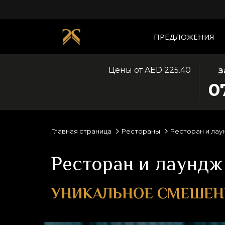
ПРЕДЛОЖЕНИЯ
Цены от
AED 225.40
ЭТА
ВЫБ
З
КНО
ДАТ
0
ОТК
ЗАЕ
КАЛ
7
ДЛЯ
АВГ
ВЫБ
2026
Главная страница
Рестораны
Ресторан и лау
ДАТ
РЕГ
Ресторан и лаундж
УНИКАЛЬНОЕ СМЕШЕНИ