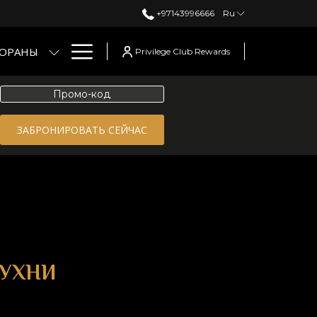
+97143996666
Ru
Hamburger
ТОРАНЫ
Privilege Club Rewards
Menu
Промо-
код
ОТКРЫВАЕТСЯ В НОВОЙ ВКЛАДК
ЗАБРОНИРОВАТЬ СЕЙЧАС
КУХНИ