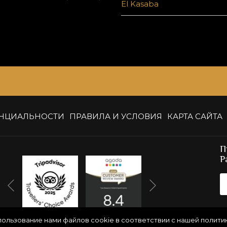
El Kasaba
управления
на
слайд-
следующие
шоу
ссылки
приведет
к
обновлению
содержания
выше
НЦИАЛЬНОСТИ
ПРАВИЛА И УСЛОВИЯ
КАРТА САЙТА
П
Р
Вперед
Назад
спользование нами файлов cookie в соответствии с нашей полити