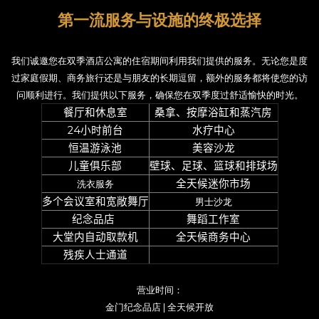
第一流服务与设施的终极选择
我们诚邀您在双季酒店公寓的住宿期间利用我们提供的服务。无论您是度
过家庭假期、商务旅行还是与朋友的长期逗留，额外的服务都将使您的访
问顺利进行。我们提供以下服务，确保您在双季度过舒适愉快的时光。
餐厅和休息室
桑拿、按摩浴缸和蒸汽房
24
小时前台
水疗中心
恒温游泳池
美容沙龙
儿童俱乐部
壁球、足球、篮球和排球场
洗衣服务
全天候迷你市场
多个会议室和宽敞舞厅
男士沙龙
纪念品店
舞蹈工作室
大堂内自动取款机
全天候商务中心
残疾人士通道
最先进的健身房
营业时间：
金门纪念品店 | 全天候开放