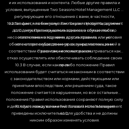
и их использования и контента. Любые другие правила и
условия, выпущенные Two Seasons Hotel Management LLC и
регулирующие его отношения с вами, в частности,
10.2 Тот факт, что компания Two Seasons Hotel Management
касающиеся любых услуг или покупки продукта, должны
дополнять Правила использования; в случае любого
LLC допускает нарушение одного из обязательств,
несоответствия между ними, другие правила или условия
изложенных в Условиях использования, или не
обеспечивает соблюдение прав, закрепленных за ней в
имеют преимущественную силу над настоящими
соответствии с законом, не может рассматриваться как
Правилами использования.
отказ осуществлять или обеспечивать соблюдение своих
10.3 В случае, если какое-либо положение Правил
прав.
использования будет считаться незаконным в соответствии
с законодательством или нормами, действующими или
принятыми впоследствии, или решением суда, такое
положение считается нарушенным, но все остальные
положения Правил использования сохраняют полную силу
и действуют между вами и Two Seasons Hotel Management
10.4 Заголовки положений Условий использования
приведены исключительно для удобства и не должны
LLC.
никоим образом изменять условия.