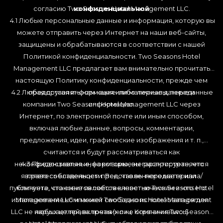
согласию Two Seasons Hotel Management LLC.
конфиденциальной
4.1 Любые персональные данные и информация, которую вы
можете отправить через Интернет на наши веб-сайты,
защищены и обрабатываются в соответствии с нашей
Политикой конфиденциальности. Two Seasons Hotel
Management LLC предлагает вам внимательно прочитать
настоящую Политику конфиденциальности, прежде чем
4.2 Любая другая информация или материалы, переданные
предоставлять нам какие-либо личные данные и
компании Two Seasons Hotel Management LLC через
информацию.
Интернет, по электронной почте или иным способом,
включая любые данные, вопросы, комментарии,
предложения, идеи, графические изображения и т. п.,
считаются и будут рассматриваться как
неконфиденциальные, на которые не распространяется
4.3 Предоставляя информацию, вы гарантируете, что
являетесь владельцем представленного материала/
право собственности. Все, что вы передаете или
публикуете, становится собственностью Two Seasons Hotel
контента, что он не является клеветническим и что его
использование компанией Two Seasons Hotel Management
Management LLC и может свободно использоваться для
LLC не нарушает права третьих лиц. Компания Two Seasons
любых целей, включая (но не ограничиваясь)