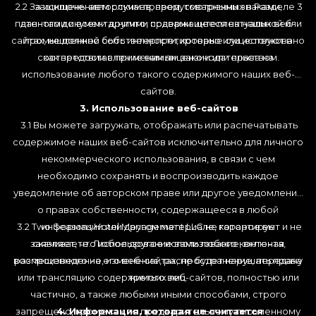
2.2 За исключением случаев, предусмотренных в Разделе 3
защищены авторским правом, товарными знаками,
патентами и всеми другими правами интеллектуальной или
данного документа, ничто, содержащееся на наших веб-
сайтах, не должно быть интерпретировано или истолковано
промышленной собственности, которые существуют в
соответствии с применимым законодательством.
как предоставление вам лицензии или права на
использование любого такого содержимого наших веб-
сайтов.
3. Использование веб-сайтов
3.1 Вы можете загружать, отображать или распечатывать
содержимое наших веб-сайтов исключительно для личного
некоммерческого использования, в связи с чем
необходимо сохранять и воспроизводить каждое
уведомление об авторском праве или другое уведомление
о правах собственности, содержащееся в любой
3.2 Two Seasons Hotel Management LLC не гарантирует и не
информации или другом материале, которое вы
заявляет, что использование вами любого контента,
скачиваете. Любое другое использование, включая
воспроизведение, изменение, распространение, передачу
размещенного на его веб-сайтах, не будет нарушать права
или трансляцию содержимого веб-сайтов, полностью или
третьих лиц.
частично, а также любыми иными способами, строго
запрещено, кроме как по предварительному письменному
4. Информация, которая не считается