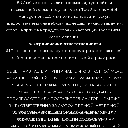
5.4 Любые советы или информация, в устной или
письменной форме, полученные от Two Seasons Hotel
Management LLC или при использовании услуг,
предоставляемых на веб-сайтах, не дают никаких гарантий,
которые прямо не предусмотрены настоящими Условиями
использования.
6. Ограничение ответственности
6.1 Вы открываете, используете, просматриваете наши веб-
сайты и перемещаетесь по ним на свой страх и риск.
6.2 ВЫ ПРИЗНАЕТЕ И ПРИНИМАЕТЕ, ЧТО В ПОЛНОЙ МЕРЕ,
РАЗРЕШЕННОЙ ДЕЙСТВУЮЩИМИ ПРАВИЛАМИ, НИ TWO
SEASONS HOTEL MANAGEMENT LLC, НИ КАКАЯ-ЛИБО
ДРУГАЯ СТОРОНА, УЧАСТВУЮЩАЯ В СОЗДАНИИ,
ПРОИЗВОДСТВЕ ИЛИ ДОСТАВКЕ ВЕБ-САЙТОВ, НЕ МОЖЕТ
БЫТЬ ОТВЕТСТВЕННА ЗА ЛЮБОЙ ПРЯМОЙ, НЕПРЯМОЙ
ИЛИ КОСВЕННЫЙ УЩЕРБ, ЛЮБОЙ ВРЕД РЕПУТАЦИИ,
6.2 ВСЕ МАТЕРИАЛЫ, КОТОРЫЕ СКАЧИВАЮТСЯ ИЛИ
ПОЛУЧАЮТСЯ ЛЮБЫМ ДРУГИМ СПОСОБОМ ПРИ
РАСХОДЫ, УБЫТКИ, СНИЖЕНИЕ ОБОРОТА ИЛИ
ПРИБЫЛЕЙ ИЛИ ОБЯЗАТЕЛЬСТВА АБСОЛЮТНО ЛЮБОЙ
ИСПОЛЬЗОВАНИИ НАШИХ ВЕБ-САЙТОВ,