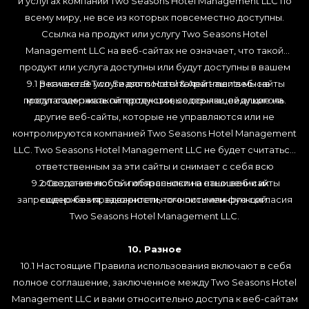
и услугах компании Two Seasons Hotel Management LLC по
всему миру, не все из которых повсеместно доступны.
Ссылка на продукт или услугу Two Seasons Hotel
Management LLC на веб-сайтах не означает, что такой
продукт или услуга доступны или будут доступны в вашем
9.1 В качестве услуги для посетителей наши веб-сайты
регионе. В Two Seasons Hotel & Apartments мы не
предлагаем никакой продукции, содержащей алкоголь.
могут содержать гипертекстовые ссылки, ведущие на
другие веб-сайты, которые не управляются или не
контролируются компанией Two Seasons Hotel Management
LLC. Two Seasons Hotel Management LLC не будет считаться
ответственным за эти сайты и снимает с себя всю
9.2 Создание любой гиперссылки на наши веб-сайты
ответственность и обязанности в отношении их
запрещено без предварительного письменного согласия
содержания, законности, точности или функций.
Two Seasons Hotel Management LLC.
10. Разное
10.1 Настоящие Правила использования включают в себя
полное соглашение, заключенное между Two Seasons Hotel
Management LLC и вами относительно доступа к веб-сайтам