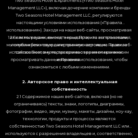
Two Seasons Hotel & Apartments («Two Seasons Hotel
Management LLC»), включая дочерние компании и бренды
Two Seasons Hotel Management LLC, регулируются
настоящими условиями использования («Правила
использования»). Заходя на наши веб-сайты, просматривая
1.2 Если мы решим изменить наши Правила использования,
их и используя их, вы подтверждаете, что вы прочитали,
мы опубликуем новую датированную версию на наших веб-
поняли и безоговорочно приняли настоящие Правила
использования, в которые время от времени мы вносим
сайтах. Поэтому мы просим вас время от времени
просматривать данные Правила использования, чтобы
изменения.
ознакомиться с любыми изменениями.
2. Авторское право и интеллектуальная
собственность
2.1 Содержимое наших веб-сайтов, включая (но не
ограничиваясь) тексты, знаки, логотипы, диаграммы,
фотографии, видео, звуки, музыку, макеты, дизайны, ноу-хау,
технологии, продукты и процессы являются
собственностью Two Seasons Hotel Management LLC или
используются с разрешения владельцев и, соответственно,