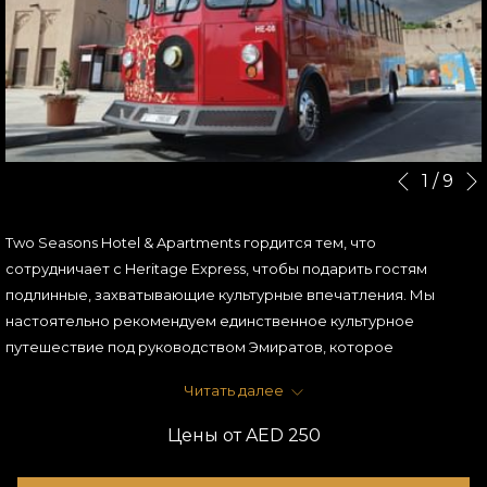
Кнопки
Нажатие
1
/
9
Назад
управления
на
слайд-
следующие
Two Seasons Hotel & Apartments гордится тем, что
шоу
ссылки
сотрудничает с Heritage Express, чтобы подарить гостям
приведет
подлинные, захватывающие культурные впечатления. Мы
к
настоятельно рекомендуем единственное культурное
обновлению
путешествие под руководством Эмиратов, которое
содержания
предоставит гостям ценную информацию, понимание и оценку
выше
Читать далее
культуры и наследия Эмиратов. В рамках этого мероприятия
гости совершают экскурсию по Старому Дубаю на специально
Цены от
AED 250
изготовленном троллейбусе Heritage Express с полностью
обученными и опытными послами культуры Эмиратов.