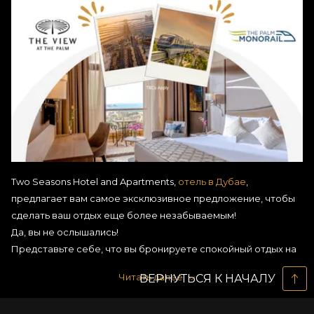
Two Seasons Hotel and Apartments,
отель в Дубае
,
предлагает вам самое эксклюзивное предложение, чтобы
сделать ваш отдых еще более незабываемым!
Да, вы не ослышались!
Представьте себе, что вы бронируете спокойный отдых на
2 ночи с завтраком и получаете
билеты на монорельс
The
Читать далее
ВЕРНУТЬСЯ К НАЧАЛУ
View и
Palm Monorail
БЕСПЛАТНО!
Что предлагает лучший отель в Дубае?