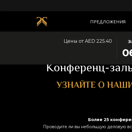
ПРЕДЛОЖЕНИЯ
Цены от
AED 225.40
ЭТА
ВЫБ
З
Главная страница
Мероприятия
КНО
ДАТ
0
ОТК
ЗАЕ
КАЛ
6
Конференц-залы
ДЛЯ
АВГ
ВЫБ
2026
УЗНАЙТЕ О НАШ
ДАТ
РЕГ
Более 25 конфере
Проводите ли вы небольшую деловую вс