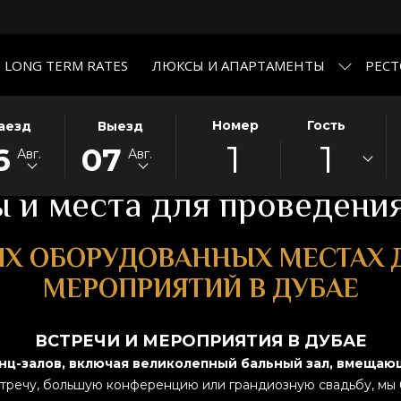
LONG TERM RATES
ЛЮКСЫ И АПАРТАМЕНТЫ
РЕС
РАННАЯ
ЭТА
ВЫБРАННАЯ
Номер
Гость
аезд
Выезд
1
1
ПКА
А
КНОПКА
ДАТА
6
07
Авг.
Авг.
РЫВАЕТ
ЗДА
ОТКРЫВАЕТ
ВЫЕЗДА
ЕНДАРЬ
КАЛЕНДАРЬ
7
 и места для проведения
УСТ
ДЛЯ
АВГУСТ
ОРА
.
ВЫБОРА
2026.
ИХ ОБОРУДОВАННЫХ МЕСТАХ 
Ы
ДАТЫ
ИСТРАЦИИ.
ВЫЕЗДА.
МЕРОПРИЯТИЙ В ДУБАЕ
ВСТРЕЧИ И МЕРОПРИЯТИЯ В ДУБАЕ
нц-залов, включая великолепный бальный зал, вмещающ
тречу, большую конференцию или грандиозную свадьбу, мы 