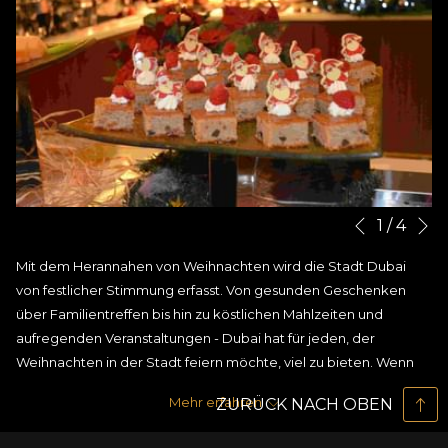
N
Diashow-
Durch
1
/
4
Vorherige
Steuertasten
Klicken
Mit dem Herannahen von Weihnachten wird die Stadt Dubai
auf
von festlicher Stimmung erfasst. Von gesunden Geschenken
die
über Familientreffen bis hin zu köstlichen Mahlzeiten und
folgenden
aufregenden Veranstaltungen - Dubai hat für jeden, der
Links
Weihnachten in der Stadt feiern möchte, viel zu bieten. Wenn
wird
Sie zu den aufgeregten Festtagsplanern gehören, dann buchen
der
Mehr erfahren
ZURÜCK NACH OBEN
Sie Ihren Aufenthalt im Two Seasons Hotel und erleben Sie
obige
einen Weihnachtsurlaub, wie es ihn sonst nicht gibt! Ganz gleich,
Inhalt