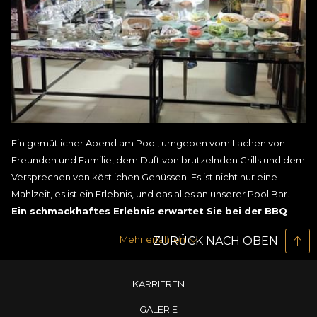
Ein gemütlicher Abend am Pool, umgeben vom Lachen von
Freunden und Familie, dem Duft von brutzelnden Grills und dem
Versprechen von köstlichen Genüssen. Es ist nicht nur eine
Mahlzeit, es ist ein Erlebnis, und das alles an unserer Pool Bar.
Ein schmackhaftes Erlebnis erwartet Sie bei der BBQ
Night
Mehr erfahren
ZURÜCK NACH OBEN
Wenn Sie am Pool sitzen, umgeben vom gemütlichen
Ambiente und dem sanften Schein der Abendlichter, werden
Sie an diesem besten Ort für Barbecue in Dubai in ein globales
KARRIEREN
kulinarisches Abenteuer entführt.
GALERIE
Von rauchigen Barbecues, die an die amerikanischen