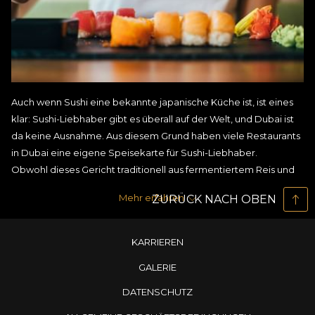
Auch wenn Sushi eine bekannte japanische Küche ist, ist eines
klar: Sushi-Liebhaber gibt es überall auf der Welt, und Dubai ist
da keine Ausnahme. Aus diesem Grund haben viele Restaurants
in Dubai eine eigene Speisekarte für Sushi-Liebhaber.
Obwohl dieses Gericht traditionell aus fermentiertem Reis und
gesalzenem Fisch besteht, hat es sich im Laufe der Zeit zu
Mehr erfahren
ZURÜCK NACH OBEN
verschiedenen Versionen entwickelt, die sogar Vegetarier zum
Anbeißen reizen.
Heutzutage gibt es zwar viele der besten Sushi-Restaurants in
KARRIEREN
Dubai, aber es gibt nur wenige, die authentisches Sushi
GALERIE
servieren.
Das beste Sushi-Restaurant in Dubai
DATENSCHUTZ
Das Sushi Café befindet sich im Herzen von Dubai, direkt neben