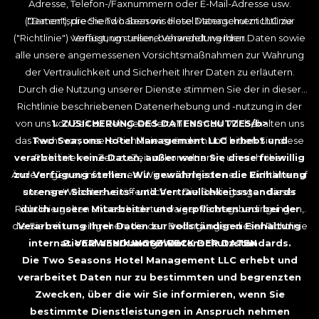
Adresse, Telefon-/Faxnummern oder E-Mail-Adresse usw.
("Daten"), die Sie Two Seasons Hotel Management LLC zur
Dementsprechend haben wir diese Datenschutzrichtlinie
("Richtlinie") verfasst, um unsere Verwendung Ihrer Daten sowie
Verfügung stellen, behandelt werden.
alle unsere angemessenen Vorsichtsmaßnahmen zur Wahrung
der Vertraulichkeit und Sicherheit Ihrer Daten zu erläutern.
Durch die Nutzung unserer Dienste stimmen Sie der in dieser
Richtlinie beschriebenen Datenerhebung und -nutzung in der
von uns von Zeit zu Zeit geänderten Form zu. Wir behalten uns
1. ZUSICHERUNG DES DATENSCHUTZES/b>
das Recht vor, unsere Richtlinie zu ändern und bitten Sie, diese
Two Seasons Hotel Management LLC erhebt und
verarbeitet keine Daten, außer wenn Sie diese freiwillig
Richtlinie von Zeit zu Zeit zu konsultieren, um sich über
Änderungen zu informieren. Wir werden jede neue Richtlinie auf
zur Verfügung stellen. Wir gewährleisten die Einhaltung
unseren Websites veröffentlichen. Die Bedingungen dieser
strenger Sicherheits- und Vertraulichkeitsstandards
Richtlinie gelten unbeschadet etwaiger Vertragsbedingungen,
durch unsere Mitarbeiter und verpflichten uns bei der
die Sie mit uns eingehen, die den Bedingungen dieser Richtlinie
Verarbeitung Ihrer Daten zur vollständigen Einhaltung
international anerkannter Datenschutzstandards.
2. VERWENDUNGSZWECK DER DATEN
vorgehen.
Die Two Seasons Hotel Management LLC erhebt und
verarbeitet Daten nur zu bestimmten und begrenzten
Zwecken, über die wir Sie informieren, wenn Sie
bestimmte Dienstleistungen in Anspruch nehmen